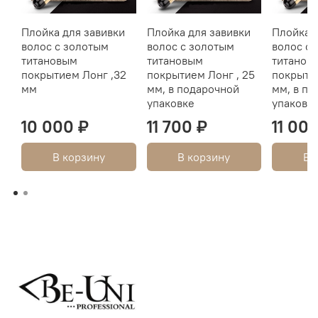
Плойка для завивки
Плойка для завивки
Плойка д
волос с золотым
волос с золотым
волос с
титановым
титановым
титанов
покрытием Лонг ,32
покрытием Лонг , 25
покрытие
мм
мм, в подарочной
мм, в по
упаковке
упаковк
10 000 ₽
11 700 ₽
11 00
В корзину
В корзину
В 