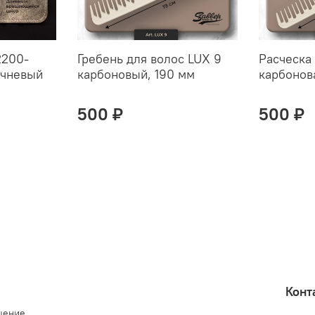
2200-
Гребень для волос LUX 9
Расческа 
ичневый
карбоновый, 190 мм
карбонов
500 ₽
500 ₽
Конт
шение