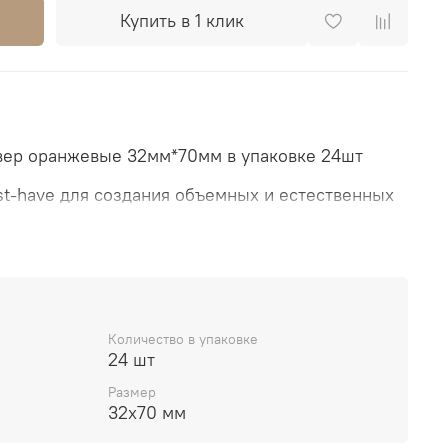
Купить в 1 клик
вер оранжевые 32мм*70мм в упаковке 24шт
st-have для создания объемных и естественных
уйте с разными техниками накрутки, выбирайте
а и создавайте неповторимые прически! Мягкий
 волосы, а гибкая форма позволяет легко
е непослушные пряди.
Количество в упаковке
24 шт
Размер
32х70 мм