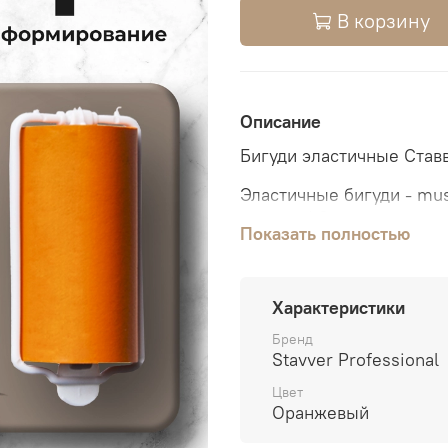
В корзину
Описание
Бигуди эластичные Став
Эластичные бигуди - mu
локонов! Экспериментир
Показать полностью
бигуди разного диаметр
материал не повреждает
фиксировать даже самы
Характеристики
Бренд
Stavver Professional
Цвет
Оранжевый