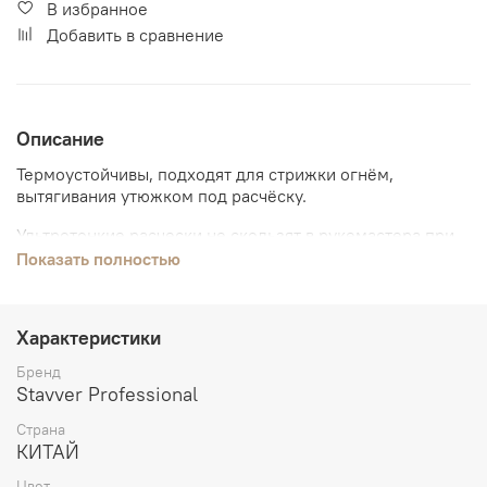
В избранное
Добавить в сравнение
Описание
Термоустойчивы, подходят для стрижки огнём,
вытягивания утюжком под расчёску.
Ультротонкие расчески не скользят в рукемастера при
стрижке.
Показать полностью
Совершенно не элетролизуют волосы,
гипоаллергенные.
Характеристики
Не вступают в химические реакции с красителями и
Бренд
лечебными препаратами.
Stavver Professional
Страна
КИТАЙ
Цвет