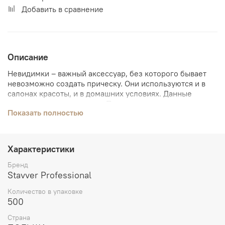
Добавить в сравнение
Описание
Невидимки – важный аксессуар, без которого бывает
невозможно создать прическу. Они используются и в
салонах красоты, и в домашних условиях. Данные
невидимки изготовлены в Польше в соответствии с
Показать полностью
европейскими стандартами качества. Они очень прочны
и имеют нескользящую поверхность.
Характеристики
Бренд
Stavver Professional
Количество в упаковке
500
Страна