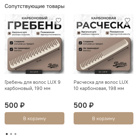
Сопутствующие товары
Технические характеристики:
Температурные режимы: 80-220C (шаг 5
градусов)
Размер полотна 180*28 мм
Покрытие рабочего полотна - 100% турмалиновый
кварц
Вращающийся шнур 2,5 м
Рабочее напряжение 210-240V, 50HZ/60HZ
Мощность 55W арт.
BE728 Diving Curler NFC Brown
Гребень для волос LUX 9
Расческа для волос LUX
карбоновый, 190 мм
10 карбоновая, 198 мм
500 ₽
500 ₽
В корзину
В корзину