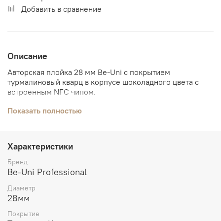
Добавить в сравнение
Описание
Авторская плойка 28 мм Be-Uni с покрытием
турмалиновый кварц в корпусе шоколадного цвета с
встроенным NFC чипом.
Покрытие турмалиновый кварц не пересушивает
Показать полностью
волосы даже при ежедневном использовании,
благодаря улучшенной теплопередаче.
Характеристики
Инновационная технология ухода за волосами
позволяет достигать идеального, стойкого локона при
Бренд
более низком температурном режиме.
Be-Uni Professional
Плойка для волос из Турмалинового кварца коллекции
Диаметр
уникальный инструмент для начинающих мастеров,
28мм
мастеров высочайшего уровня, а так же отлично
Покрытие
подойдет для ежедневного домашнего использования.