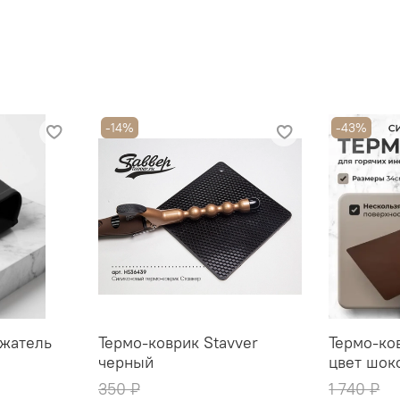
-14%
-43%
жатель
Термо-коврик Stavver
Термо-ко
черный
цвет шок
350 ₽
1 740 ₽