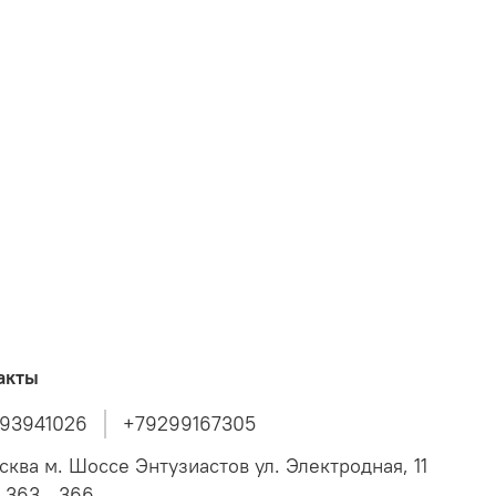
акты
93941026
+79299167305
осква м. Шоссе Энтузиастов ул. Электродная, 11
 363 - 366