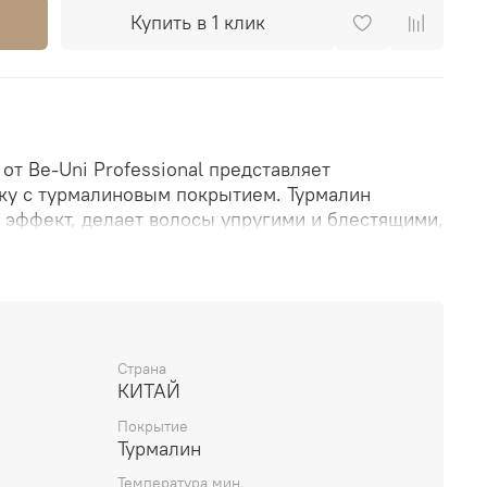
Купить в 1 клик
от Be-Uni Professional представляет
ку с турмалиновым покрытием. Турмалин
й эффект, делает волосы упругими и блестящими,
агу в их структуре.
 идеально подходит для укладок. Удобная
резиненным покрытием
легко очищается,
 шнур обеспечивают комфорт при
тесь шикарными прическами каждый день!
Страна
КИТАЙ
для начинающих мастеров, мастеров
Покрытие
так же для домашнего использования.
Турмалин
з Турмалиновой коллекции можно использовать
Температура мин.