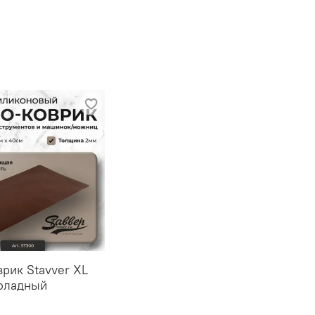
врик Stavver XL
оладный