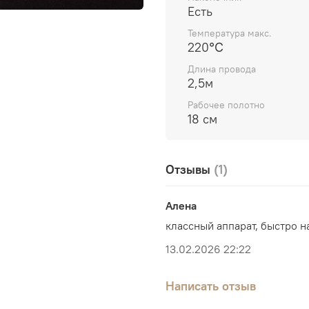
термозащиту с фиксацие
Есть
НЕ РЕКОМЕНДУЕМ ИСП
Температура макс.
220℃
ПОСЛЕ КИСЛОТНЫХ И Щ
Длина провода
Чистить инструмент рек
2,5м
избежание загрязнений 
Рабочее полотно
18 см
Отзывы
(1)
Алена
классный аппарат, быстро н
13.02.2026 22:22
Написать отзыв