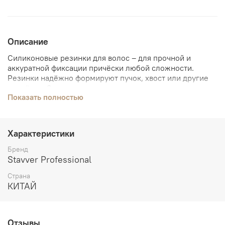
Описание
Силиконовые резинки для волос – для прочной и
аккуратной фиксации причёски любой сложности.
Резинки надёжно формируют пучок, хвост или другие
причёски. Они не травмируют структуру волос,
Показать полностью
являются безопасными в применении.
Характеристики
Бренд
Stavver Professional
Страна
КИТАЙ
Отзывы