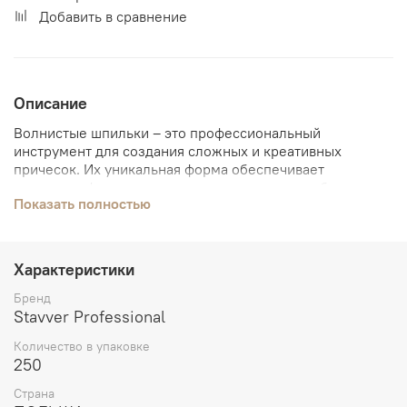
Добавить в сравнение
Описание
Волнистые шпильки – это профессиональный
инструмент для создания сложных и креативных
причесок. Их уникальная форма обеспечивает
надежную фиксацию и позволяет создавать объемные
Показать полностью
укладки с минимальным количеством шпилек.
Незаменимы для работы на фотосессиях, показах и
других мероприятиях.
Характеристики
Бренд
Stavver Professional
Количество в упаковке
250
Страна