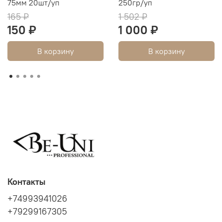
75мм 20шт/уп
250гр/уп
165 ₽
1 502 ₽
150 ₽
1 000 ₽
В корзину
В корзину
Контакты
+74993941026
+79299167305