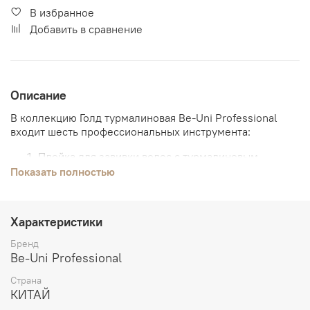
В избранное
Добавить в сравнение
Описание
В коллекцию Голд турмалиновая Be-Uni Professional
входит шесть профессиональных инструмента:
Плойка для завивки волос с турмалиновым
покрытием Лонг, 25 мм
Показать полностью
Плойка для завивки волос с турмалиновым
покрытием Лонг, 32 мм
Утюжок Про с зеркальным титановым покрытием
Характеристики
коричневый
Утюжок-гофре Про с зеркальным титановым
Бренд
покрытием коричневый
Be-Uni Professional
Плойка для завивки волос конусная, 25-13мм
Страна
Фен Спа Интенс 2200-2400W, цвет коричневый
КИТАЙ