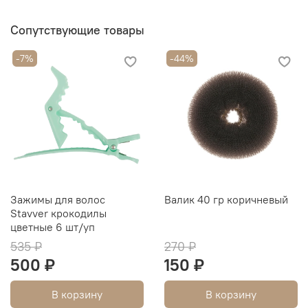
но и свой профессиональный бренд — вместе с Be-Uni
Professional!
Сопутствующие товары
Технические характеристики:
-7%
-44%
Температурные режимы: 80-220C (шаг 5
градусов)
Размер полотна 180*32 мм
Покрытие рабочего полотна - 100% турмалиновый
Вращающийся шнур 2,5 м
Рабочее напряжение 210-240V, 50HZ/60HZ
Мощность 55W
A738 L Gold NFC Black
Зажимы для волос
Валик 40 гр коричневый
Stavver крокодилы
цветные 6 шт/уп
535 ₽
270 ₽
500 ₽
150 ₽
В корзину
В корзину