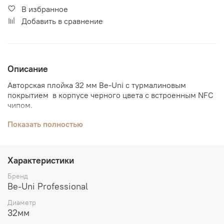
В избранное
Добавить в сравнение
Описание
Авторская плойка 32 мм Be-Uni с турмалиновым
покрытием в корпусе черного цвета с встроенным NFC
чипом.
Турмалиновое покрытие не пересушивает волосы даже
Показать полностью
при ежедневном использовании, благодаря
улучшенной теплопередаче.
Характеристики
Инновационная технология ухода за волосами
позволяет достигать идеального, стойкого локона при
Бренд
более низком температурном режиме.
Be-Uni Professional
Плойка для волос из Турмалиновой коллекции
Диаметр
уникальный инструмент для начинающих мастеров,
32мм
мастеров высочайшего уровня, а так же отлично