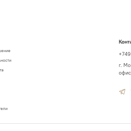
Конт
шение
+749
ьности
г. М
та
офис
тели