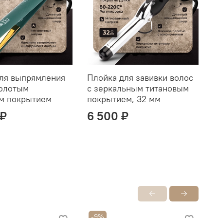
ля выпрямления
Плойка для завивки волос
золотым
с зеркальным титановым
м покрытием
покрытием, 32 мм
 ₽
6 500 ₽
-9%