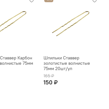
Ставвер Карбон
Шпильки Ставвер
Ш
 волнистые 75мм
золотистые волнистые
к
75мм 20шт/уп
2
165 ₽
1
₽
150 ₽