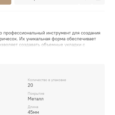
о профессиональный инструмент для создания
ричесок. Их уникальная форма обеспечивает
зволяет создавать объемные укладки с
ом шпилек. Незаменимы для работы на
других мероприятиях.
Количество в упаковке
20
Покрытие
Металл
Длина
45мм