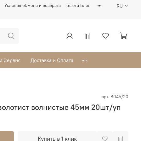
Условия обмена и возврата
Бьюти Блог
RU
 и Сервис
Доставка и Оплата
арт.
B045/20
золотист волнистые 45мм 20шт/уп
Купить в 1 клик