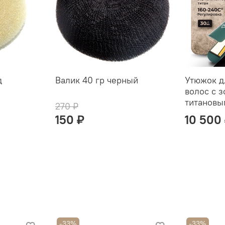
д
Валик 40 гр черный
Утюжок д
волос с 
титановы
270 ₽
150 ₽
10 500
-33%
-33%