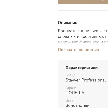
Описание
Волнистые шпильки – эт
сложных и креативных п
надежную фиксацию и по
минимальным количеств
Показать полностью
фотосессиях, показах и 
Характеристики
Бренд
Stavver Professional
Страна
ПОЛЬША
Цвет
Золотистый