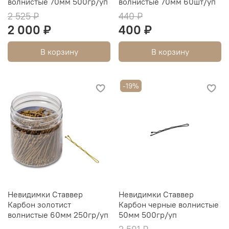
волнистые 70мм 500гр/уп
волнистые 70мм 60шт/уп
2 525 ₽
440 ₽
2 000 ₽
400 ₽
В корзину
В корзину
-19%
Невидимки Ставвер
Невидимки Ставвер
Карбон золотист
Карбон черные волнистые
волнистые 60мм 250гр/уп
50мм 500гр/уп